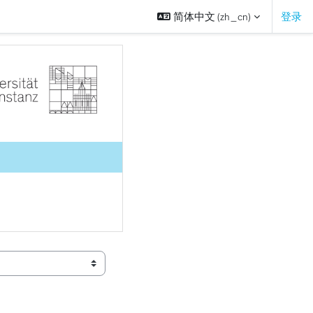
简体中文 ‎(zh_cn)‎
登录