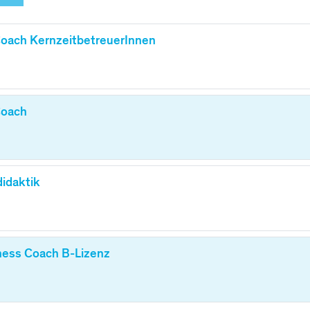
搜索课程
oach KernzeitbetreuerInnen
Coach
idaktik
ness Coach B-Lizenz